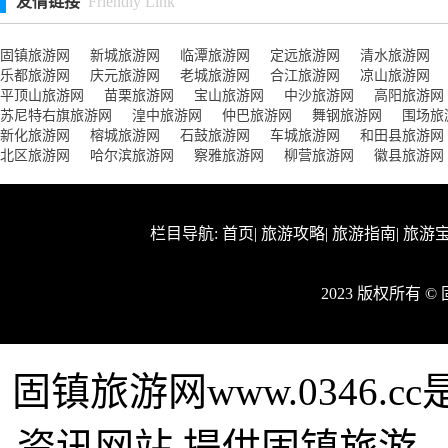
友情链接
Friendly Link
固镇旅游网
新城旅游网
临潭旅游网
定远旅游网
清水旅游网
乐都旅游网
庆元旅游网
老城旅游网
合江旅游网
凉山旅游网
平顶山旅游网
苗栗旅游网
宝山旅游网
中沙旅游网
高阳旅游网
苏尼特右旗旅游网
湟中旅游网
仲巴旅游网
舞钢旅游网
围场旅
新化旅游网
榕城旅游网
石鼓旅游网
车城旅游网
和田县旅游网
北区旅游网
哈尔滨旅游网
察雅旅游网
柳营旅游网
徽县旅游网
栏目导航:
首页
|
旅游攻略
|
旅游指南
|
旅游
2023 版权所有 
固镇旅游网www.0346
资讯网站,提供固镇旅游